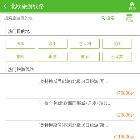
北欧旅游线路
首页
导航
热门目的地
法国
瑞士
意大利
北欧
东欧
希腊
英国
土耳其
热门旅游线路
[奥特柳斯号邮轮]北极14日旅游[瓦...
76800
¥
起
[一价全包]北欧四国挪威+丹麦+瑞典...
20800
¥
起
[奥特柳斯号]探索北极18日旅游[斯...
116800
¥
起