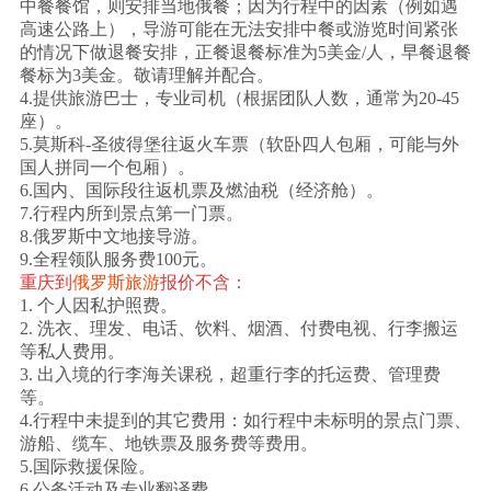
中餐餐馆，则安排当地俄餐；因为行程中的因素（例如遇
高速公路上），导游可能在无法安排中餐或游览时间紧张
的情况下做退餐安排，正餐退餐标准为5美金/人，早餐退餐
餐标为3美金。敬请理解并配合。
4.提供旅游巴士，专业司机（根据团队人数，通常为20-45
座）。
5.莫斯科-圣彼得堡往返火车票（软卧四人包厢，可能与外
国人拼同一个包厢）。
6.国内、国际段往返机票及燃油税（经济舱）。
7.行程内所到景点第一门票。
8.俄罗斯中文地接导游。
9.全程领队服务费100元。
重庆到
俄罗斯旅游
报价不含：
1. 个人因私护照费。
2. 洗衣、理发、电话、饮料、烟酒、付费电视、行李搬运
等私人费用。
3. 出入境的行李海关课税，超重行李的托运费、管理费
等。
4.行程中未提到的其它费用：如行程中未标明的景点门票、
游船、缆车、地铁票及服务费等费用。
5.国际救援保险。
6.公务活动及专业翻译费。