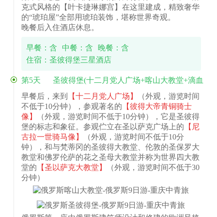
克式风格的【叶卡捷琳娜宫】在这里建成，精致奢华
的“琥珀屋”全部用琥珀装饰，堪称世界奇观。
晚餐后入住酒店休息。
早餐：含
中餐：含
晚餐：含
住宿：圣彼得堡三星酒店
第5天
圣彼得堡(十二月党人广场+喀山大教堂+滴血
大教堂+涅瓦大街)
早餐后，来到
【十二月党人广场】
（外观，游览时间
不低于10分钟），参观著名的
【彼得大帝青铜骑士
像】
（外观，游览时间不低于10分钟），它是圣彼得
堡的标志和象征。参观伫立在圣以萨克广场上的
【尼
古拉一世骑马像】
（外观，游览时间不低于10分
钟），和与梵蒂冈的圣彼得大教堂、伦敦的圣保罗大
教堂和佛罗伦萨的花之圣母大教堂并称为世界四大教
堂的
【圣以萨克大教堂】
（外观，游览时间不低于30
分钟）