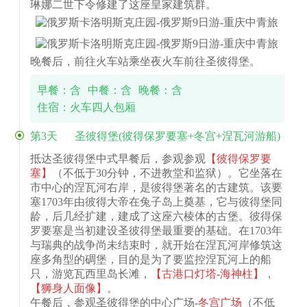
琳娜二世下令修建了这座皇家建筑群。
晚餐后，前往火车站乘坐夜火车前往圣彼得堡。
早餐：含
中餐：含
晚餐：含
住宿：火车四人包厢
第3天
圣彼得堡(彼得保罗要塞+冬宫+涅瓦河游船)
抵达圣彼得堡中式早餐后，参观参观
【彼得保罗要
塞】
（不低于30分钟，不进教堂和监狱）。它坐落在
市中心的涅瓦河右岸，是彼得堡著名的古建筑。该要
塞1703年由彼得大帝在兔子岛上奠基，它与彼得堡同
龄，后几经扩建，建成了这座六棱体的古堡。彼得保
罗要塞是当初建设圣彼得堡最重要的基础。在1703年
与瑞典的战争尚未结束时，就开始在涅瓦河岸修筑这
座多角型的碉堡，目的是为了要监控涅瓦河上的船
只，游览瓦西里岛长滩，
【古港口灯塔-海神柱】
，
【狮身人面像】
。
午餐后，参观圣彼得堡的中心广场-
冬宫广场
（不低