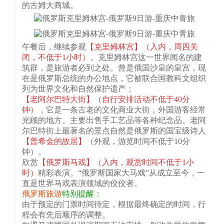
的古姆大商城。
午餐后，继续参观
【克里姆林宫】
（入内，周四关
闭，不低于1小时）
。克里姆林宫这一世界闻名的建
筑群，是旅游者必到之处。曾是俄国沙皇的皇宫，现
在是俄罗斯总统的办公地点，它被联合国教科文组织
列为世界文化和自然保护遗产；
【老阿尔巴特大街】
（自行安排活动不低于40分
钟）
，它是一条古老的文化商业大街，外国游客经常
光顾的地方。主要出售手工艺品等各种纪念品。老阿
尔巴特街上最著名的景点自然是俄罗斯的国宝级诗人
【普希金的故居】
（外观，游览时间不低于10分
钟）。
欣赏
【俄罗斯马戏】
（入内，观赏时间不低于1小
时）
精彩表演。“俄罗斯国家大马戏”从成立至今，一
直是世界马戏表演领域的佼佼者。
俄罗斯旅游
特别提醒：
由于预定的门票时间待定，根据最终确定的时间，行
程会有先后顺序的调整。