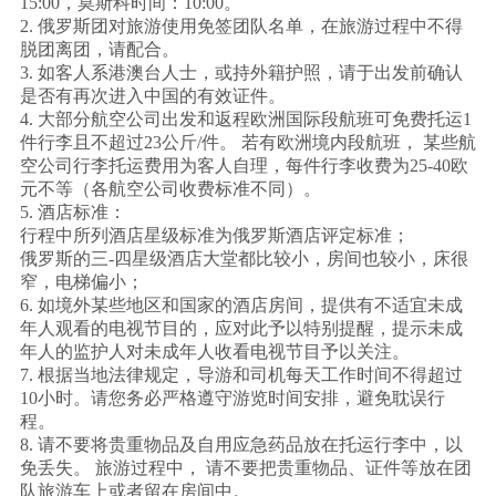
15:00，莫斯科时间：10:00。
2. 俄罗斯团对旅游使用免签团队名单，在旅游过程中不得
脱团离团，请配合。
3. 如客人系港澳台人士，或持外籍护照，请于出发前确认
是否有再次进入中国的有效证件。
4. 大部分航空公司出发和返程欧洲国际段航班可免费托运1
件行李且不超过23公斤/件。 若有欧洲境内段航班， 某些航
空公司行李托运费用为客人自理，每件行李收费为25-40欧
元不等（各航空公司收费标准不同）。
5. 酒店标准：
行程中所列酒店星级标准为俄罗斯酒店评定标准；
俄罗斯的三-四星级酒店大堂都比较小，房间也较小，床很
窄，电梯偏小；
6. 如境外某些地区和国家的酒店房间，提供有不适宜未成
年人观看的电视节目的，应对此予以特别提醒，提示未成
年人的监护人对未成年人收看电视节目予以关注。
7. 根据当地法律规定，导游和司机每天工作时间不得超过
10小时。请您务必严格遵守游览时间安排，避免耽误行
程。
8. 请不要将贵重物品及自用应急药品放在托运行李中，以
免丢失。 旅游过程中， 请不要把贵重物品、证件等放在团
队旅游车上或者留在房间中。