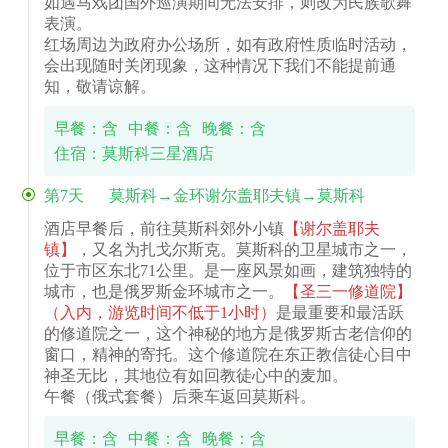
如遇马戏团国外巡演期间无法安排，则改为民族歌舞
表演。
红场周边为政府办公场所，如有政府性质临时活动，
会出现随时关闭现象，这种情况下我们不能提前通
知，敬请谅解。
早餐：含
中餐：含
晚餐：含
住宿：莫斯科三星酒店
第7天
莫斯科→金环谢尔盖耶夫镇→莫斯科
酒店早餐后，前往莫斯科郊外小镇
【谢尔盖耶夫
镇】
，又名为扎戈尔斯克。莫斯科的卫星城市之一，
位于市区东北71公里。是一座风景如画，建筑独特的
城市，也是俄罗斯金环城市之一。
【圣三一修道院】
（入内，游览时间不低于1小时）
是最重要和最活跃
的修道院之一，这个神秘的地方是俄罗斯古老信仰的
窗口，精神的寄托。这个修道院在东正教信徒心目中
神圣无比，其地位有如回教徒心中的麦加。
午餐（俄式套餐）后乘车返回莫斯科。
早餐：含
中餐：含
晚餐：含