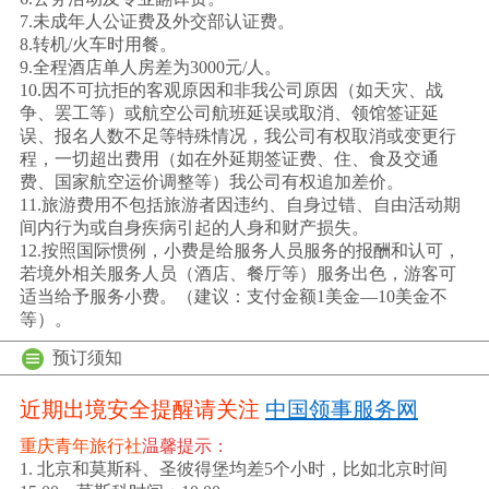
7.未成年人公证费及外交部认证费。
8.转机/火车时用餐。
9.全程酒店单人房差为3000元/人。
10.因不可抗拒的客观原因和非我公司原因（如天灾、战
争、罢工等）或航空公司航班延误或取消、领馆签证延
误、报名人数不足等特殊情况，我公司有权取消或变更行
程，一切超出费用（如在外延期签证费、住、食及交通
费、国家航空运价调整等）我公司有权追加差价。
11.旅游费用不包括旅游者因违约、自身过错、自由活动期
间内行为或自身疾病引起的人身和财产损失。
12.按照国际惯例，小费是给服务人员服务的报酬和认可，
若境外相关服务人员（酒店、餐厅等）服务出色，游客可
适当给予服务小费。（建议：支付金额1美金—10美金不
等）。
预订须知
近期出境安全提醒请关注
中国领事服务网
重庆青年旅行社
温馨提示：
1. 北京和莫斯科、圣彼得堡均差5个小时，比如北京时间