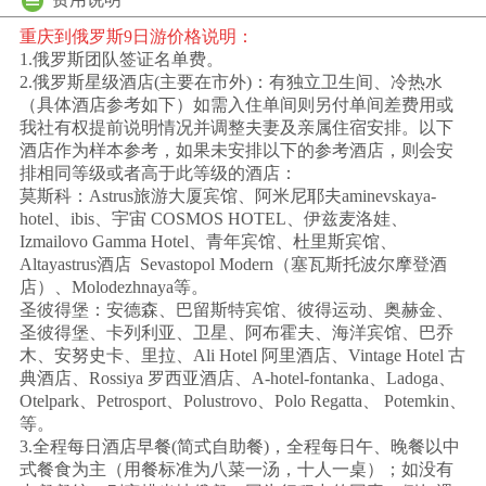
重庆到俄罗斯9日游价格说明：
1.俄罗斯团队签证名单费。
2.俄罗斯星级酒店(主要在市外)：有独立卫生间、冷热水
（具体酒店参考如下）如需入住单间则另付单间差费用或
我社有权提前说明情况并调整夫妻及亲属住宿安排。以下
酒店作为样本参考，如果未安排以下的参考酒店，则会安
排相同等级或者高于此等级的酒店：
莫斯科：Astrus旅游大厦宾馆、阿米尼耶夫aminevskaya-
hotel、ibis、宇宙 COSMOS HOTEL、伊兹麦洛娃、
Izmailovo Gamma Hotel、青年宾馆、杜里斯宾馆、
Altayastrus酒店 Sevastopol Modern（塞瓦斯托波尔摩登酒
店）、Molodezhnaya等。
圣彼得堡：安德森、巴留斯特宾馆、彼得运动、奥赫金、
圣彼得堡、卡列利亚、卫星、阿布霍夫、海洋宾馆、巴乔
木、安努史卡、里拉、Ali Hotel 阿里酒店、Vintage Hotel 古
典酒店、Rossiya 罗西亚酒店、A-hotel-fontanka、Ladoga、
Otelpark、Petrosport、Polustrovo、Polo Regatta、 Potemkin、
等。
3.全程每日酒店早餐(简式自助餐)，全程每日午、晚餐以中
式餐食为主（用餐标准为八菜一汤，十人一桌）；如没有