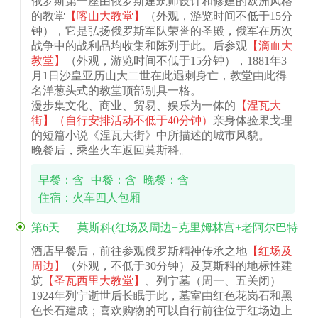
俄罗斯第一座由俄罗斯建筑师设计和修建的欧洲风格
的教堂
【喀山大教堂】
（外观，游览时间不低于15分
钟），它是弘扬俄罗斯军队荣誉的圣殿，俄军在历次
战争中的战利品均收集和陈列于此。后参观
【滴血大
教堂】
（外观，游览时间不低于15分钟），1881年3
月1日沙皇亚历山大二世在此遇刺身亡，教堂由此得
名洋葱头式的教堂顶部别具一格。
漫步集文化、商业、贸易、娱乐为一体的
【涅瓦大
街】
（自行安排活动不低于40分钟）
亲身体验果戈理
的短篇小说《涅瓦大街》中所描述的城市风貌。
晚餐后，乘坐火车返回莫斯科。
早餐：含
中餐：含
晚餐：含
住宿：火车四人包厢
第6天
莫斯科(红场及周边+克里姆林宫+老阿尔巴特
大街+俄罗斯马戏)
酒店早餐后，前往参观俄罗斯精神传承之地
【红场及
周边】
（外观，不低于30分钟）及莫斯科的地标性建
筑
【圣瓦西里大教堂】
、列宁墓（周一、五关闭）
1924年列宁逝世后长眠于此，墓室由红色花岗石和黑
色长石建成；喜欢购物的可以自行前往位于红场边上