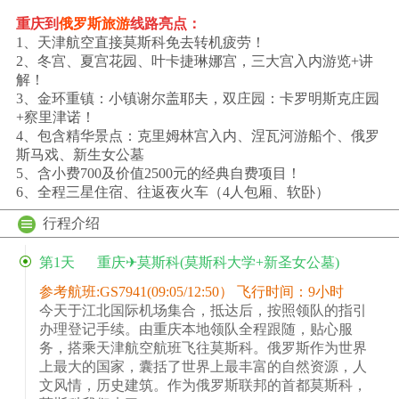
重庆到
俄罗斯旅游
线路亮点：
1、天津航空直接莫斯科免去转机疲劳！
2、冬宫、夏宫花园、叶卡捷琳娜宫，三大宫入内游览+讲
解！
3、金环重镇：小镇谢尔盖耶夫，双庄园：卡罗明斯克庄园
+察里津诺！
4、包含精华景点：克里姆林宫入内、涅瓦河游船个、俄罗
斯马戏、新生女公墓
5、含小费700及价值2500元的经典自费项目！
6、全程三星住宿、往返夜火车（4人包厢、软卧）
行程介绍
第1天
重庆✈莫斯科(莫斯科大学+新圣女公墓)
参考航班:GS7941(09:05/12:50） 飞行时间：9小时
今天于江北国际机场集合，抵达后，按照领队的指引
办理登记手续。由重庆本地领队全程跟随，贴心服
务，搭乘天津航空航班飞往莫斯科。俄罗斯作为世界
上最大的国家，囊括了世界上最丰富的自然资源，人
文风情，历史建筑。作为俄罗斯联邦的首都莫斯科，