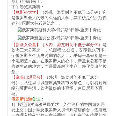
莫斯科我们来了。
下午游览莫斯科：
【莫斯科大学】
（外观，游览时间不低于15分钟）它
是俄罗斯最大的最为久远的大学，其主楼是俄罗斯仅
存的7座斯大林式建筑之一。
【新圣女公墓】
（入内，游览时间不低于40分钟）
是
欧洲三大公墓之一，总面积7.5公顷，安葬着2.6万多
个俄罗斯各个历史时期的名人。几乎每一墓碑都是一
个雕塑艺术品。在俄罗斯人的心中，新圣女公墓不是
告别生命的地方，而是重新解读生命、净化灵魂的教
堂。
【麻雀山观景台】
（外观，游览时间不低于20分
钟），从这里可以俯瞰莫斯科市区景色，可以看到蜿
蜒的莫斯科河，欧洲最好的体育场，卢日尼基体育
场。
俄罗斯旅游
备注：
1）按照俄罗斯移民局要求，入住酒店的中国游客需
要上交中国护照及俄罗斯入境卡到酒店前台，酒店统
一办理入境落地签证章等手续。请您在没有护照的情