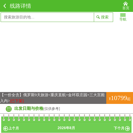
线路详情
首页
导航
【一价全含】俄罗斯9天旅游<重庆直航+金环双庄园+三大宫殿
10799
¥
起
入内>
[已下架]
出发日期与价格
[仅供参考]
2026年8月
上个月
下个月