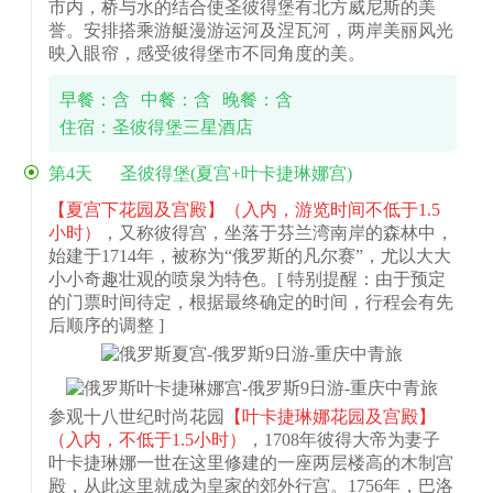
市内，桥与水的结合使圣彼得堡有北方威尼斯的美
誉。安排搭乘游艇漫游运河及涅瓦河，两岸美丽风光
映入眼帘，感受彼得堡市不同角度的美。
早餐：含
中餐：含
晚餐：含
住宿：圣彼得堡三星酒店
第4天
圣彼得堡(夏宫+叶卡捷琳娜宫)
【夏宫下花园及宫殿】（入内，游览时间不低于1.5
小时）
，又称彼得宫，坐落于芬兰湾南岸的森林中，
始建于1714年，被称为“俄罗斯的凡尔赛”，尤以大大
小小奇趣壮观的喷泉为特色。[ 特别提醒：由于预定
的门票时间待定，根据最终确定的时间，行程会有先
后顺序的调整 ]
参观十八世纪时尚花园
【叶卡捷琳娜花园及宫殿】
（入内，不低于1.5小时）
，1708年彼得大帝为妻子
叶卡捷琳娜一世在这里修建的一座两层楼高的木制宫
殿，从此这里就成为皇家的郊外行宫。1756年，巴洛