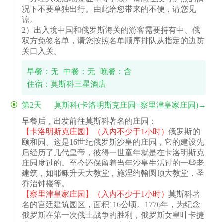
况下不要单独出行。由此给您带来的不便，请您见
谅。
2）出入境中国和俄罗斯海关的游客需要持有中、俄
双方免签名单，请您按照名单顺序排队从指定的边防
关口入关。
早餐：无
中餐：无
晚餐：含
住宿：莫斯科三星酒店
第2天
莫斯科(卡洛明斯克庄园+察里津皇家庄园)→
圣彼得堡
早餐后，出发前往莫斯科著名的庄园：
【卡洛明斯克庄园】
（入内不少于1小时）
俄罗斯的
颐和园。这是16世纪俄罗斯沙皇的庄园，它的建设先
后经历了几代皇帝，彼得一世童年就是在卡洛明斯克
庄园度过的。至今还保留着当年沙皇生活过的一些老
建筑，如耶稣升天大教堂，施涅约翰圆顶大教堂，圣
乔治钟楼等。
【察里津皇家庄园】
（入内不少于1小时）
莫斯科著
名的宫廷建筑园区，面积116公顷。1776年，为纪念
俄罗斯在第一次俄土战争的胜利，俄罗斯女皇叶卡捷