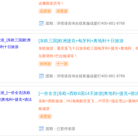
达佩斯皇宫等！
品质游
深度游
团期：详情请咨询在线客服或拨打400-881-9766
[东欧三国]欧洲捷克+匈牙利+奥地利十日旅游
东欧旅游，重庆直飞十日游东欧三国匈牙利+捷克+奥地利，布
尔斯塔特+巴拉顿湖等！
休闲游
十一游
团期：详情请咨询在线客服或拨打400-881-9766
[一价全含]东欧+西欧6国14天旅游[奥地利+捷克+德
东欧+西欧旅游，HU海南航空直飞，卢浮宫+瑞吉雪山+塞纳
格城堡
深度游
团期：
已暂停发团