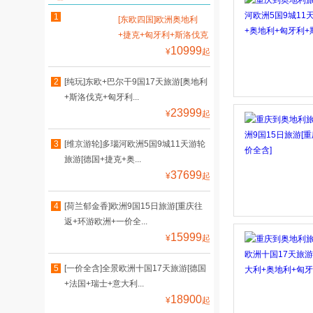
1
[东欧四国]欧洲奥地利
+捷克+匈牙利+斯洛伐克
10999
四国10日旅游
¥
起
2
[纯玩]东欧+巴尔干9国17天旅游[奥地利
+斯洛伐克+匈牙利...
23999
¥
起
3
[维京游轮]多瑙河欧洲5国9城11天游轮
旅游[德国+捷克+奥...
37699
¥
起
4
[荷兰郁金香]欧洲9国15日旅游[重庆往
返+环游欧洲+一价全...
15999
¥
起
5
[一价全含]全景欧洲十国17天旅游[德国
+法国+瑞士+意大利...
18900
¥
起