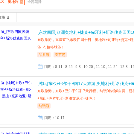
地区：
奥地利
全部清除
价格
[东欧四国]欧洲奥地利+捷克+匈牙利+斯洛伐克四国1
东欧旅游，重庆直飞东欧四国十日，奥地利+匈牙利+捷克+斯
堡+布拉格城堡！
品质游
春节游
团期：8-11 , 8-25 , 9-8 , 10-20 , 11-10 , 11-24 , 12-8 , 1
[纯玩]东欧+巴尔干9国17天旅游[奥地利+斯洛伐克+
东欧旅游，东欧+巴尔干9国17天行程，纯玩0购物0自费，游
+黑山+克罗地亚+斯洛文尼亚+捷克！
纯玩游
团期：10-17