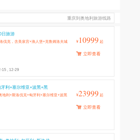
重庆到奥地利旅游线路
0日旅游
10999
洛伐克，含美泉宫+渔人堡+克鲁姆洛夫城
¥
起
立即查看
2-15 , 12-29
匈牙利+塞尔维亚+波黑+黑
23999
奥地利+斯洛伐克+匈牙利+塞尔维亚+波黑
¥
起
立即查看