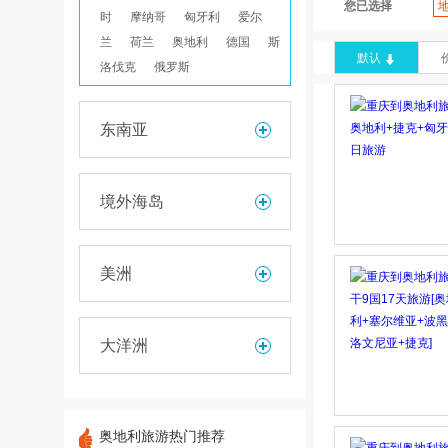
您已选择
时
摩纳哥
匈牙利
爱尔
兰
荷兰
奥地利
德国
斯
默认
洛伐克
俄罗斯
东南亚
境外海岛
美洲
大洋洲
奥地利旅游热门推荐