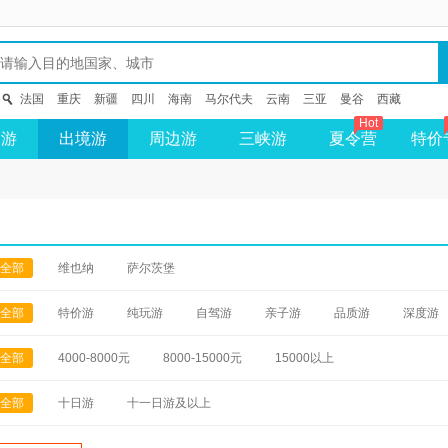
法国
重庆
新疆
四川
海南
马尔代夫
云南
三亚
曼谷
西藏
Hot
内游
出境游
周边游
三峡游
夏令营
特价
全部
维也纳
萨尔茨堡
全部
特价游
纯玩游
自驾游
亲子游
品质游
深度游
全部
4000-8000元
8000-15000元
15000以上
全部
十日游
十一日游及以上