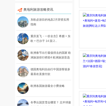
奥地利旅游攻略资讯
东欧必游目的地及2月穿搭实用
指南
重庆直飞・一价全含】希腊 + 东
欧 + 巴尔干 14 国 2...
欧洲春节出行最值得去的国家 欧
洲旅游排行榜前4 欧洲旅游首选
德国奥地利自由行中国游客较多
最喜欢直接付款
欧洲各国旅游最全小费攻略
冬季出国赏雪去哪里？ 北半球最