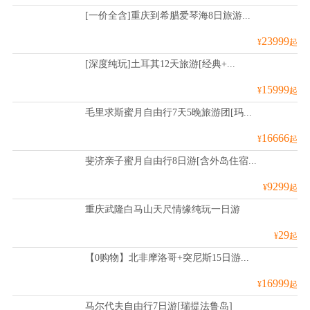
[一价全含]重庆到希腊爱琴海8日旅游...
23999
¥
起
[深度纯玩]土耳其12天旅游[经典+...
15999
¥
起
毛里求斯蜜月自由行7天5晚旅游团[玛...
16666
¥
起
斐济亲子蜜月自由行8日游[含外岛住宿...
9299
¥
起
重庆武隆白马山天尺情缘纯玩一日游
29
¥
起
【0购物】北非摩洛哥+突尼斯15日游...
16999
¥
起
马尔代夫自由行7日游[瑞提法鲁岛]