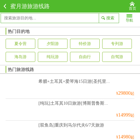
蜜月游旅游线路
首页
导航
热门目的地
夏令营
夕阳游
特价游
专列游
海岛游
纯玩游
自由行
自驾游
热门旅游线路
希腊+土耳其+爱琴海15日游[圣托里...
29800
¥
起
[纯玩]土耳其10日旅游[博斯普鲁斯...
14999
¥
起
[双鱼岛]重庆到马尔代夫6/7天旅游
14980
¥
起