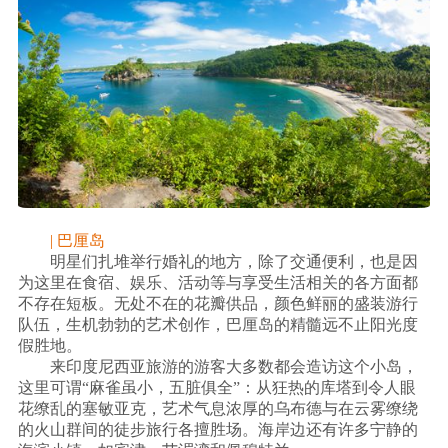
| 巴厘岛
明星们扎堆举行婚礼的地方，除了交通便利，也是因
为这里在食宿、娱乐、活动等与享受生活相关的各方面都
不存在短板。无处不在的花瓣供品，颜色鲜丽的盛装游行
队伍，生机勃勃的艺术创作，巴厘岛的精髓远不止阳光度
假胜地。
来印度尼西亚旅游的游客大多数都会造访这个小岛，
这里可谓“麻雀虽小，五脏俱全”：从狂热的库塔到令人眼
花缭乱的塞敏亚克，艺术气息浓厚的乌布德与在云雾缭绕
的火山群间的徒步旅行各擅胜场。海岸边还有许多宁静的