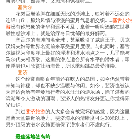
海滨小镇，如宾津、艾湄湾和佩穆特兰。
| 塞舌尔
花岗巨岩落脚在细腻无比的沙滩上，映衬着不远处的
连绵山丘，原始风情与浪漫的蜜月气息相交织......
塞舌尔旅
游
没有你想象的奢华和遥不可及，拿着一听啤酒躺在世界
最性感沙滩上，就是治疗冬日忧郁的最好解药。
塞舌尔的海滩闻名全球，甚至吸引了威廉王子、贝克
汉姆夫妇等世界名流前来享受蜜月度假。与此同时，塞舌
尔被视为印度洋上最好的浮潜和潜水地点之一，几乎能与
马尔代夫相匹敌。这里的潜点适合所有水平的潜水者，即
便浮潜也可欣赏壮丽海景，所以乘船跳岛最受推崇。
| 斐济
这个经常自嘲百年前还在吃人的岛国，如今仍然带着
未知与神秘，却也不缺少温暖与休闲。如今，斐济也被认
为是适合所有年龄旅行者的水汪汪的游乐场，除了湛蓝的
潟湖和令人激动的珊瑚，斐济人的热情友好更让你觉得阳
光灿烂。
到过
斐济旅游
的人大多会有被宠坏的感觉，因为这里
是离天堂最近的地方。斐济海水的清晰度可达30米以上，
另外顶级的潜水设施更确保了潜水者们不虚此行。
最佳落地签岛屿