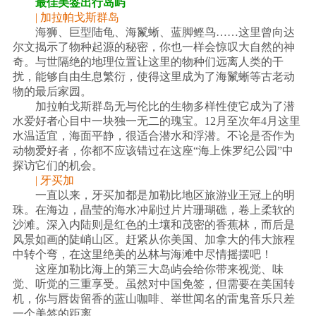
最佳美签出行岛屿
| 加拉帕戈斯群岛
海狮、巨型陆龟、海鬣蜥、蓝脚鲣鸟……这里曾向达
尔文揭示了物种起源的秘密，你也一样会惊叹大自然的神
奇。与世隔绝的地理位置让这里的物种们远离人类的干
扰，能够自由生息繁衍，使得这里成为了海鬣蜥等古老动
物的最后家园。
加拉帕戈斯群岛无与伦比的生物多样性使它成为了潜
水爱好者心目中一块独一无二的瑰宝。12月至次年4月这里
水温适宜，海面平静，很适合潜水和浮潜。不论是否作为
动物爱好者，你都不应该错过在这座“海上侏罗纪公园”中
探访它们的机会。
| 牙买加
一直以来，牙买加都是加勒比地区旅游业王冠上的明
珠。在海边，晶莹的海水冲刷过片片珊瑚礁，卷上柔软的
沙滩。深入内陆则是红色的土壤和茂密的香蕉林，而后是
风景如画的陡峭山区。赶紧从你美国、加拿大的伟大旅程
中转个弯，在这里绝美的丛林与海滩中尽情摇摆吧！
这座加勒比海上的第三大岛屿会给你带来视觉、味
觉、听觉的三重享受。虽然对中国免签，但需要在美国转
机，你与唇齿留香的蓝山咖啡、举世闻名的雷鬼音乐只差
一个美签的距离。