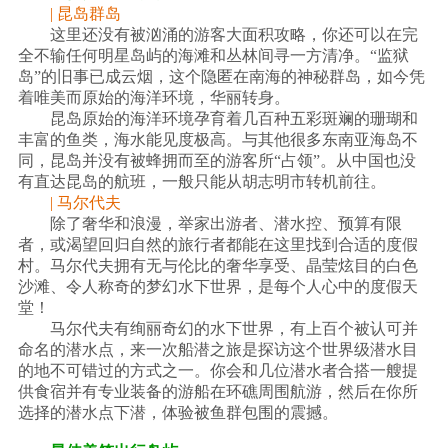
| 昆岛群岛
这里还没有被汹涌的游客大面积攻略，你还可以在完
全不输任何明星岛屿的海滩和丛林间寻一方清净。“监狱
岛”的旧事已成云烟，这个隐匿在南海的神秘群岛，如今凭
着唯美而原始的海洋环境，华丽转身。
昆岛原始的海洋环境孕育着几百种五彩斑斓的珊瑚和
丰富的鱼类，海水能见度极高。与其他很多东南亚海岛不
同，昆岛并没有被蜂拥而至的游客所“占领”。从中国也没
有直达昆岛的航班，一般只能从胡志明市转机前往。
| 马尔代夫
除了奢华和浪漫，举家出游者、潜水控、预算有限
者，或渴望回归自然的旅行者都能在这里找到合适的度假
村。马尔代夫拥有无与伦比的奢华享受、晶莹炫目的白色
沙滩、令人称奇的梦幻水下世界，是每个人心中的度假天
堂！
马尔代夫有绚丽奇幻的水下世界，有上百个被认可并
命名的潜水点，来一次船潜之旅是探访这个世界级潜水目
的地不可错过的方式之一。你会和几位潜水者合搭一艘提
供食宿并有专业装备的游船在环礁周围航游，然后在你所
选择的潜水点下潜，体验被鱼群包围的震撼。